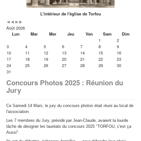
L'intérieur de l'église de Torfou
Août 2026
Lun
Mar
Mer
Jeu
Ven
Sam
Dim
1
2
3
4
5
6
7
8
9
10
11
12
13
14
15
16
17
18
19
20
21
22
23
24
25
26
27
28
29
30
31
Concours Photos 2025 : Réunion du
Jury
Ce Samedi 14 Mars, le jury du concours photos était réuni au local de
l'association.
Les 7 membres du Jury, présidé par Jean-Claude, avaient la lourde
tâche de désigner les lauréats du concours 2025 "TORFOU, c'est ça
Aussi".